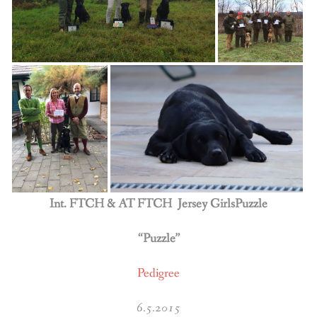
Int. FTCH & AT FTCH Jersey GirlsPuzzle
“Puzzle”
Pedigree
6.5.2015