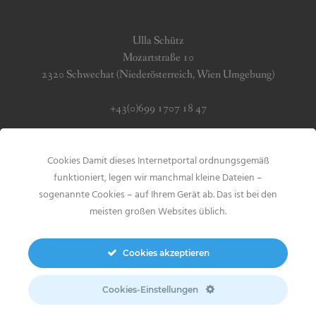
Ulla Schütz
Mozartstraße 10
2320 Schwechat (Niederösterreich, Wien Umgebung)
+43(0)699 1707 18 47
info (at) jerseygirls.at
Cookies Damit dieses Internetportal ordnungsgemäß
Impressum & Datenschutz
funktioniert, legen wir manchmal kleine Dateien –
sogenannte Cookies – auf Ihrem Gerät ab. Das ist bei den
meisten großen Websites üblich.
Cookies akzeptieren
Search
for:
Cookies-Einstellungen