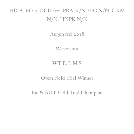
HD-A, ED-0, OCD-frei, PRA N/N, EIC N/N, CNM
N/N, HNPK N/N
Augen frei 2018
Wesenstest
WT E, L,M,S
Open Field Trial Winner
Int. & AUT Field Trial Champion