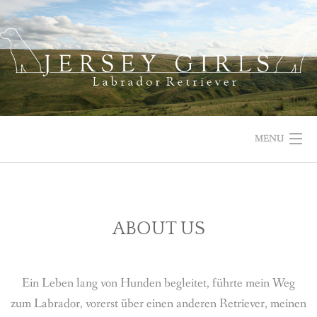
Skip
to
content
MENU
HOME
NEWS
ABOUT US
ABOUT US
Ein Leben lang von Hunden begleitet, führte mein Weg
OUR DOGS
zum Labrador, vorerst über einen anderen Retriever, meinen