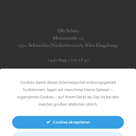
Ulla Schütz
Mozartstraße 10
2320 Schwechat (Niederösterreich, Wien Umgebung)
+43(0)699 1707 18 47
info (at) jerseygirls.at
Cookies Damit dieses Internetportal ordnungsgemäß
Impressum & Datenschutz
funktioniert, legen wir manchmal kleine Dateien –
sogenannte Cookies – auf Ihrem Gerät ab. Das ist bei den
meisten großen Websites üblich.
Cookies akzeptieren
Search
for: