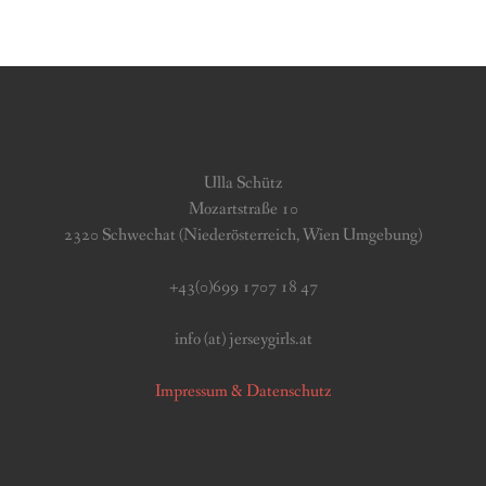
Ulla Schütz
Mozartstraße 10
2320 Schwechat (Niederösterreich, Wien Umgebung)
+43(0)699 1707 18 47
info (at) jerseygirls.at
Impressum & Datenschutz