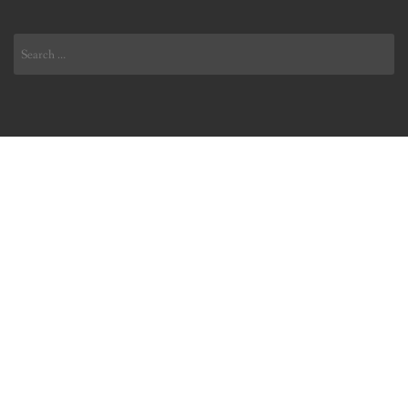
Search
for: