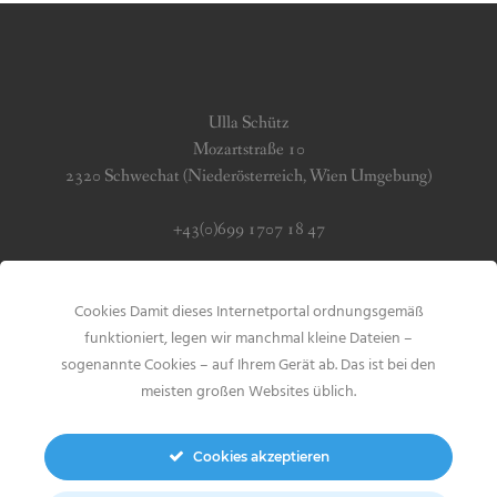
Ulla Schütz
Mozartstraße 10
2320 Schwechat (Niederösterreich, Wien Umgebung)
+43(0)699 1707 18 47
info (at) jerseygirls.at
Cookies Damit dieses Internetportal ordnungsgemäß
Impressum & Datenschutz
funktioniert, legen wir manchmal kleine Dateien –
sogenannte Cookies – auf Ihrem Gerät ab. Das ist bei den
meisten großen Websites üblich.
Cookies akzeptieren
Search