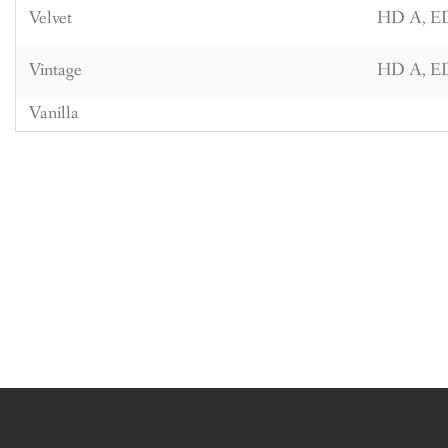
Velvet
HD A, ED 
Vintage
HD A, E
Vanilla