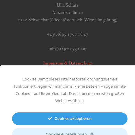
Ulla Schütz
Mozartstraße 10
2320 Schwechat (Niederösterreich, Wien Umgebung)
+43(0)699 1707 18 47
info (at) jerseygirls.at
Impressum & Datenschutz
Cookies Damit dieses Internetportal ordnungsgemäß
funktioniert, legen wir manchmal kleine Dateien – sogenannte
Cookies – auf Ihrem Gerät ab. Das ist bei den meisten großen
Websites üblich.
Search
for:
Cookies akzeptieren
Cookies-Einstellungen