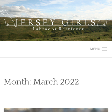
Skip
to
content
MENU
HOME
NEWS
Month:
March 2022
ABOUT US
OUR DOGS