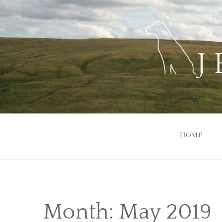
Skip
to
content
HOME
Month:
May 2019