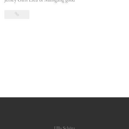
Jersey Girls Elea of Millsgang good
Ulla Schütz