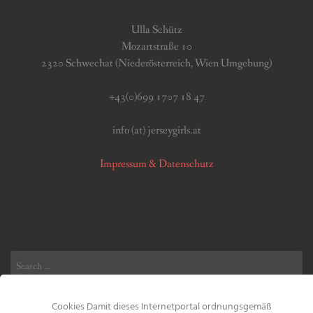
Ulla Schütz
Mozartstraße 10
2320 Schwechat (Niederösterreich, Wien Umgebung)
+43(0)699 1707 18 47
info (at) jerseygirls.at
Impressum & Datenschutz
Search
for:
Cookies Damit dieses Internetportal ordnungsgemäß