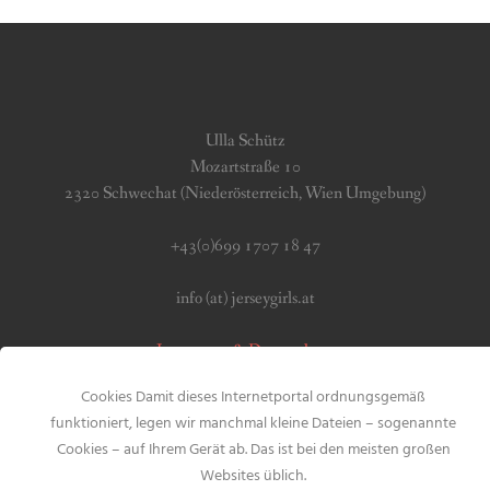
Ulla Schütz
Mozartstraße 10
2320 Schwechat (Niederösterreich, Wien Umgebung)
+43(0)699 1707 18 47
info (at) jerseygirls.at
Impressum & Datenschutz
Cookies Damit dieses Internetportal ordnungsgemäß
funktioniert, legen wir manchmal kleine Dateien – sogenannte
Cookies – auf Ihrem Gerät ab. Das ist bei den meisten großen
Websites üblich.