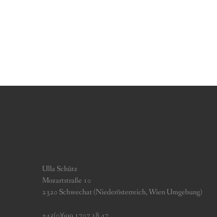
Ulla Schütz
Mozartstraße 10
2320 Schwechat (Niederösterreich, Wien Umgebung)
+43(0)699 1707 18 47