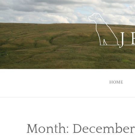
Skip
to
content
HOME
Month:
December