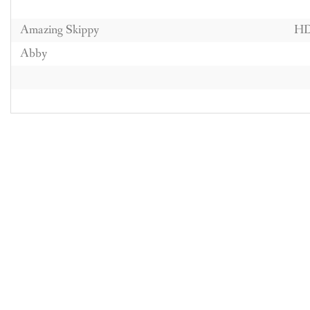
Amazing Skippy
HD
Abby