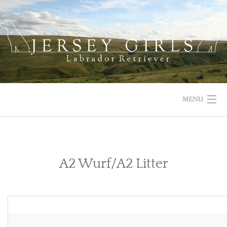
Skip
to
content
MENU
HOME
NEWS
A2 Wurf/A2 Litter
ABOUT US
OUR DOGS