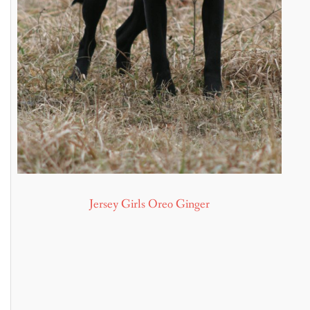
Jersey Girls Oreo Ginger