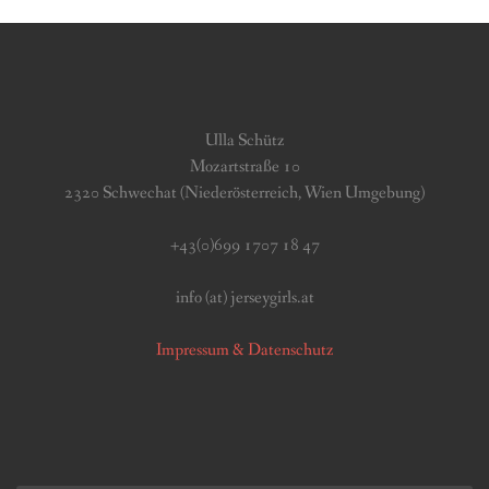
Ulla Schütz
Mozartstraße 10
2320 Schwechat (Niederösterreich, Wien Umgebung)
+43(0)699 1707 18 47
info (at) jerseygirls.at
Impressum & Datenschutz