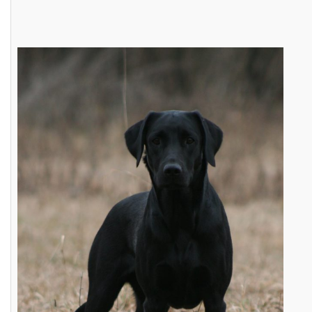
BREEDING
CONTACT