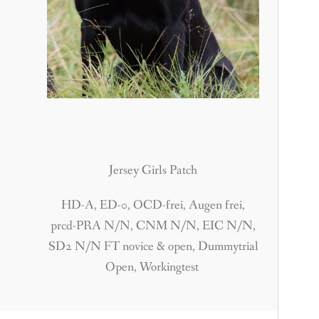
Jersey Girls Patch
HD-A, ED-0, OCD-frei, Augen frei,
prcd-PRA N/N, CNM N/N, EIC N/N,
SD2 N/N FT novice & open, Dummytrial
Open, Workingtest