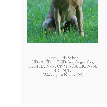
Jersey Girls Velvet
HD -A, ED 0, OCD-frei, Augen frei,
prcd-PRA N/N, CNM N/N, EIC N/N,
SD2 N/N
Workingtest Novice (M)