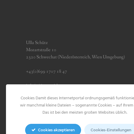
Ulla Schütz
Mozartstraße 10
2320 Schwechat (Niederösterreich, Wien Umgebung)
+43(0)699 1707 18 47
info (at) jerseygirls.at
Cookies Damit dieses Internetportal ordnungsgemäß funktionie
Impressum & Datenschutz
wir manchmal kleine Dateien – sogenannte Cookies – auf Ihrem 
Das ist bei den meisten großen Websites üblich.
Cookies akzeptieren
Cookies-Einstellungen