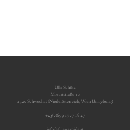
Ulla Schütz
Mozartstraße 10
2320 Schwechat (Niederösterreich, Wien Umgebung)
+43(0)699 1707 18 47
info (at) jerseygirls.at