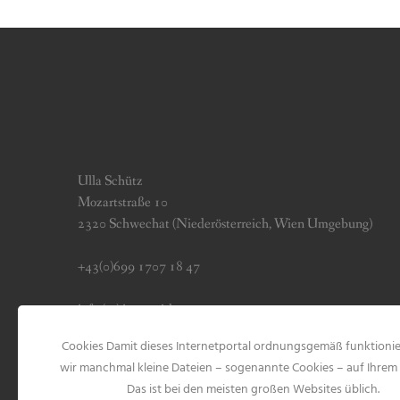
Ulla Schütz
Mozartstraße 10
2320 Schwechat (Niederösterreich, Wien Umgebung)
+43(0)699 1707 18 47
info (at) jerseygirls.at
Cookies Damit dieses Internetportal ordnungsgemäß funktionie
Impressum & Datenschutz
wir manchmal kleine Dateien – sogenannte Cookies – auf Ihrem 
Das ist bei den meisten großen Websites üblich.