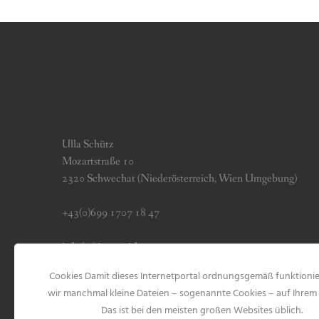
Ulla Schütz
Mozartstraße 10
2320 Schwechat (Niederösterreich, Wien Umgebung)
+43(0)699 1707 18 47
info (at) jerseygirls.at
Cookies Damit dieses Internetportal ordnungsgemäß funktionie
Impressum & Datenschutz
wir manchmal kleine Dateien – sogenannte Cookies – auf Ihrem 
Das ist bei den meisten großen Websites üblich.