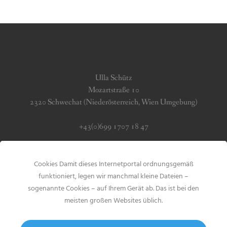
Ulla Schütz
Mozartstraße 10
2320 Schwechat (Niederösterreich, Wien Umgebung)
+43(0)699 1707 18 47
info (at) jerseygirls.at
Cookies Damit dieses Internetportal ordnungsgemäß
Impressum & Datenschutz
funktioniert, legen wir manchmal kleine Dateien –
sogenannte Cookies – auf Ihrem Gerät ab. Das ist bei den
meisten großen Websites üblich.