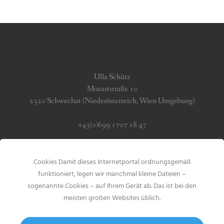
Ulla Schütz
Mozartstraße 10
2320 Schwechat (Niederösterreich, Wien Umgebung)
+43(0)699 1707 18 47
info (at) jerseygirls.at
Cookies Damit dieses Internetportal ordnungsgemäß
Impressum & Datenschutz
funktioniert, legen wir manchmal kleine Dateien –
sogenannte Cookies – auf Ihrem Gerät ab. Das ist bei den
meisten großen Websites üblich.