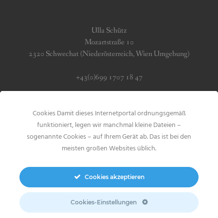
Ulla Schütz
Mozartstraße 10
2320 Schwechat (Niederösterreich, Wien Umgebung)
+43(0)699 1707 18 47
info (at) jerseygirls.at
Cookies Damit dieses Internetportal ordnungsgemäß
Impressum & Datenschutz
funktioniert, legen wir manchmal kleine Dateien –
sogenannte Cookies – auf Ihrem Gerät ab. Das ist bei den
meisten großen Websites üblich.
Cookies akzeptieren
Search
for:
Cookies-Einstellungen