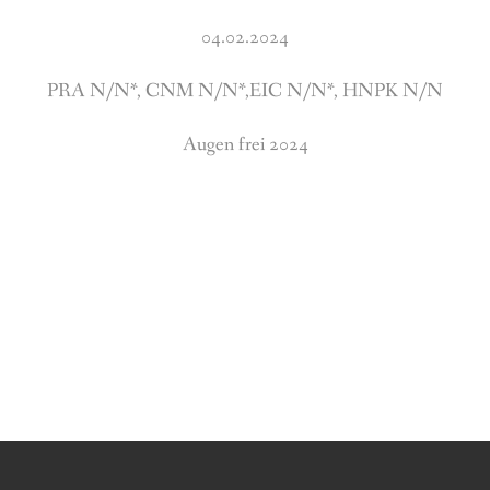
04.02.2024
PRA N/N*, CNM N/N*,EIC N/N*, HNPK N/N
Augen frei 2024