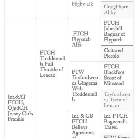
Highwalk
Craighhorn
Abby
FTCH
Jobeshill
FTCH
Ragnar of
Flypatch
Flypatch
Alfa
Cottared
FTCH
Piccolo
Troddenmil
ls Full
FTCH
Throttle of
FTW
Blackfoot
Leacaz
Tayfordwoo
Scout of
ds Gingema
Minstead
With
Troddenmil
Tayfordwoo
Int.&AT
ls
ds Twist of
FTCH,
Lemon
ÖJgdCH
Jersey Girls
Int. & GB
Int. FTCH
Frankie
FTCH
Ragweed’s
Beileys
Travel
Aguzannis