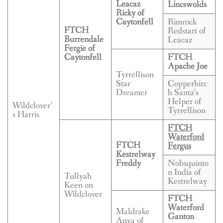
BREEDING
Leacaz
Lincswolds
Ricky of
Caytonfell
Rimrock
CONTACT
FTCH
Redstart of
Burrendale
Leacaz
Fergie of
Caytonfell
FTCH
Apache Joe
Tyrrellison
Star
Copperbirc
Dreamer
h Santa’s
Helper of
Wildclover’
Tyrrellison
s Harris
FTCH
Waterford
FTCH
Fergus
Kestrelway
Freddy
Nobsquinto
n India of
Tullyah
Kestrelway
Keen on
Wildclover
FTCH
Waterford
Maldrake
Ganton
Anya of