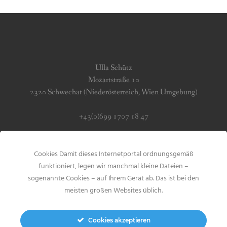
Ulla Schütz
Mozartstraße 10
2320 Schwechat (Niederösterreich, Wien Umgebung)
+43(0)699 1707 18 47
info (at) jerseygirls.at
Cookies Damit dieses Internetportal ordnungsgemäß
Impressum & Datenschutz
funktioniert, legen wir manchmal kleine Dateien –
sogenannte Cookies – auf Ihrem Gerät ab. Das ist bei den
meisten großen Websites üblich.
Cookies akzeptieren