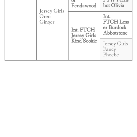
FTW Ferns
of
hot Olivia
Fendawood
Jersey Girls
Oreo
Int.
Ginger
FTCH Less
er Burdock
Int. FTCH
Abbotstone
Jersey Girls
Kind Sookie
Jersey Girls
Fancy
Phoebe