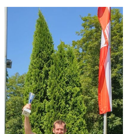
BREEDING
CONTACT