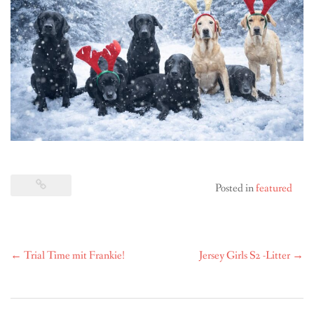
BREEDING
CONTACT
Posted in
featured
Post
←
Trial Time mit Frankie!
Jersey Girls S2 -Litter
→
navigation