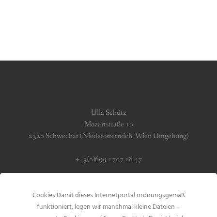
Ulla Schütz
Mozartstraße 10
2320 Schwechat (Niederösterreich, Wien Umgebung)
+43(0)699 1707 18 47
info (at) jerseygirls.at
Cookies Damit dieses Internetportal ordnungsgemäß
Impressum & Datenschutz
funktioniert, legen wir manchmal kleine Dateien –