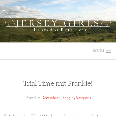
Skip
to
content
MENU
HOME
NEWS
Trial Time mit Frankie!
ABOUT US
Posted on
December 1, 2025
by
jerseygirls
OUR DOGS