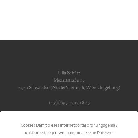
Ulla Schütz
Mozartstraße 10
2320 Schwechat (Niederösterreich, Wien Umgebung)
+43(0)699 1707 18 47
info (at) jerseygirls.at
Cookies Damit dieses Internetportal ordnungsgemäß
Impressum & Datenschutz
funktioniert, legen wir manchmal kleine Dateien –