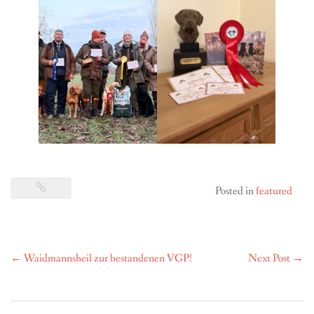
Posted in
featured
Post
←
Waidmannsheil zur bestandenen VGP!
Next Post
→
navigation