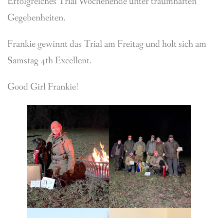
Erfolgreiches Trial Wochenende unter traumhaften
BREEDING
Gegebenheiten.
CONTACT
Frankie gewinnt das Trial am Freitag und holt sich am
Samstag 4th Excellent.
Good Girl Frankie!