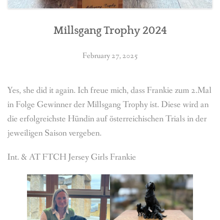
Millsgang Trophy 2024
February 27, 2025
Yes, she did it again. Ich freue mich, dass Frankie zum 2.Mal
in Folge Gewinner der Millsgang Trophy ist. Diese wird an
die erfolgreichste Hündin auf österreichischen Trials in der
jeweiligen Saison vergeben.
Int. & AT FTCH Jersey Girls Frankie