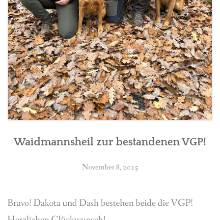
Waidmannsheil zur bestandenen VGP!
November 8, 2025
Bravo! Dakota und Dash bestehen beide die VGP!