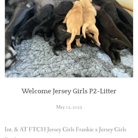
Welcome Jersey Girls P2-Litter
May 12, 2025
Int. & AT FTCH Jersey Girls Frankie x Jersey Girls