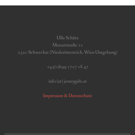
Ulla Schütz
Mozartstraße 10
2320 Schwechat (Niederösterreich, Wien Umgebung)
+43(0)699 1707 18 47
info (at) jerseygirls.at
Impressum & Datenschutz