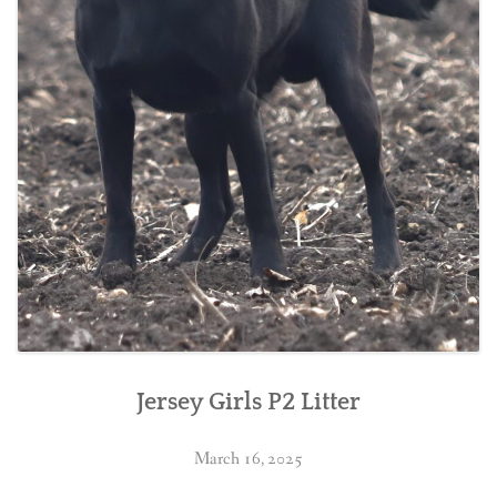
Jersey Girls P2 Litter
March 16, 2025