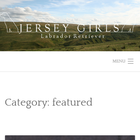
Skip
to
content
MENU
HOME
NEWS
Category:
featured
ABOUT US
OUR DOGS