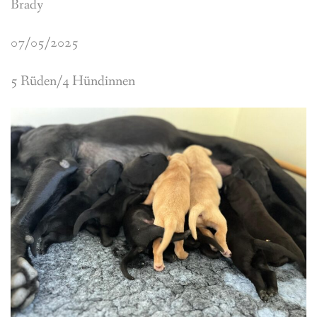
Brady
07/05/2025
5 Rüden/4 Hündinnen