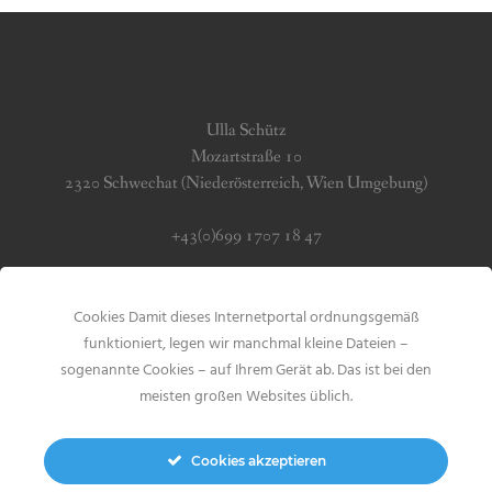
Ulla Schütz
Mozartstraße 10
2320 Schwechat (Niederösterreich, Wien Umgebung)
+43(0)699 1707 18 47
info (at) jerseygirls.at
Cookies Damit dieses Internetportal ordnungsgemäß
Impressum & Datenschutz
funktioniert, legen wir manchmal kleine Dateien –
sogenannte Cookies – auf Ihrem Gerät ab. Das ist bei den
meisten großen Websites üblich.
Cookies akzeptieren
Search