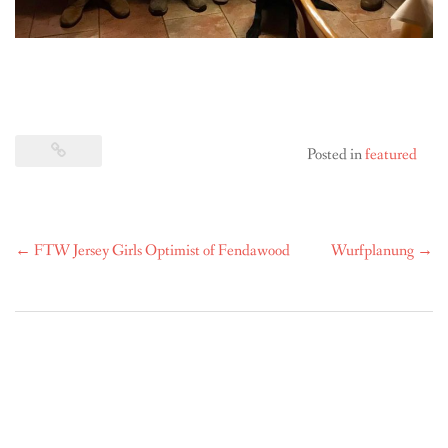
Posted in
featured
Post
←
FTW Jersey Girls Optimist of Fendawood
Wurfplanung
→
navigation