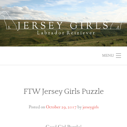
Skip
to
content
MENU
HOME
NEWS
FTW Jersey Girls Puzzle
ABOUT US
Posted on
October 29, 2017
by
jerseygirls
OUR DOGS