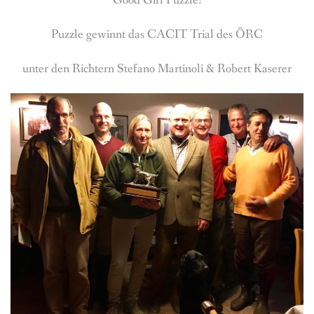
Good Girl Puzzle!
BREEDING
Puzzle gewinnt das CACIT Trial des ÖRC
CONTACT
unter den Richtern Stefano Martinoli & Robert Kaserer