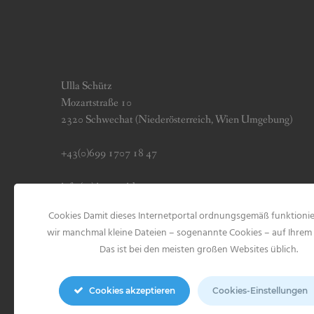
Ulla Schütz
Mozartstraße 10
2320 Schwechat (Niederösterreich, Wien Umgebung)
+43(0)699 1707 18 47
info (at) jerseygirls.at
Cookies Damit dieses Internetportal ordnungsgemäß funktionie
Impressum & Datenschutz
wir manchmal kleine Dateien – sogenannte Cookies – auf Ihrem 
Das ist bei den meisten großen Websites üblich.
Cookies akzeptieren
Cookies-Einstellungen