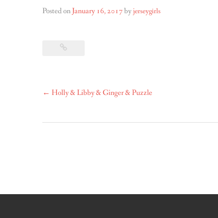
Posted on
January 16, 2017
by
jerseygirls
Post
←
Holly & Libby & Ginger & Puzzle
navigation