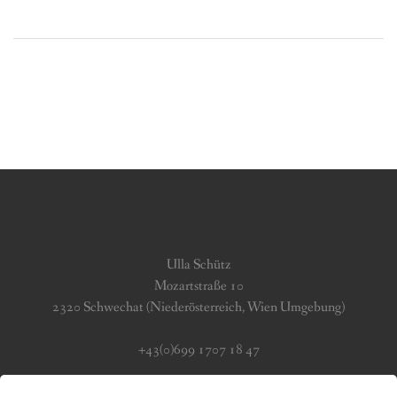
navigation
Ulla Schütz
Mozartstraße 10
2320 Schwechat (Niederösterreich, Wien Umgebung)
+43(0)699 1707 18 47
info (at) jerseygirls.at