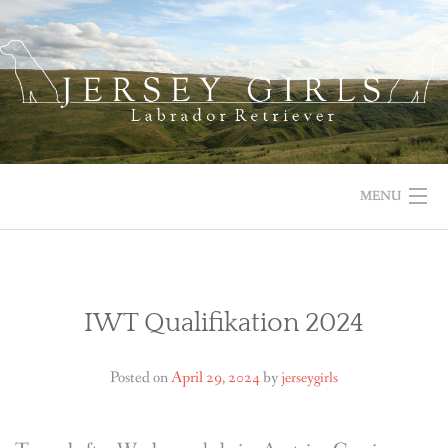
Skip
to
content
MENU
HOME
NEWS
IWT Qualifikation 2024
ABOUT US
Posted on
April 29, 2024
by
jerseygirls
OUR DOGS