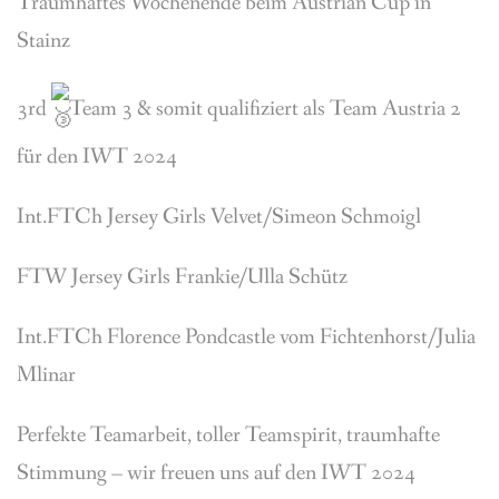
Traumhaftes Wochenende beim Austrian Cup in
BREEDING
Stainz
CONTACT
3rd
Team 3 & somit qualifiziert als Team Austria 2
für den IWT 2024
Int.FTCh Jersey Girls Velvet/Simeon Schmoigl
FTW
Jersey Girls Frankie/Ulla Schütz
Int.FTCh Florence Pondcastle vom Fichtenhorst/Julia
Mlinar
Perfekte Teamarbeit, toller Teamspirit, traumhafte
Stimmung – wir freuen uns auf den IWT 2024