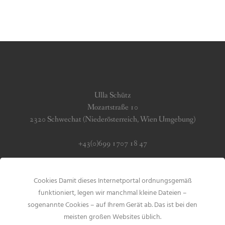
Ulla Schütz
Mozartstraße 10
2320 Schwechat (Niederösterreich, Wien Umgebung)
+43(0)699 1707 18 47
info (at) jerseygirls.at
Cookies Damit dieses Internetportal ordnungsgemäß
Impressum & Datenschutz
funktioniert, legen wir manchmal kleine Dateien –
sogenannte Cookies – auf Ihrem Gerät ab. Das ist bei den
meisten großen Websites üblich.