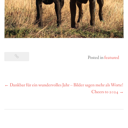
Posted in
featured
Post
←
Dankbar für ein wundervolles Jahr – Bilder sagen mehr als Worte!
navigation
Cheers to 2024
→