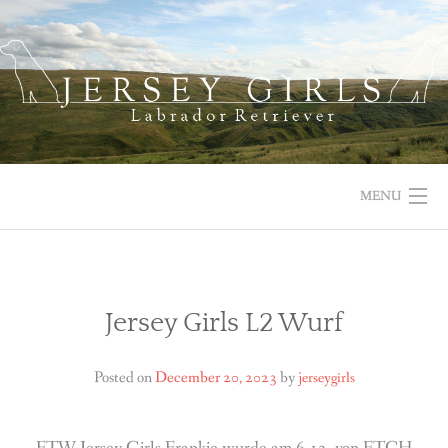
Skip
to
content
MENU
HOME
NEWS
Jersey Girls L2 Wurf
ABOUT US
Posted on
December 20, 2023
by
jerseygirls
OUR DOGS