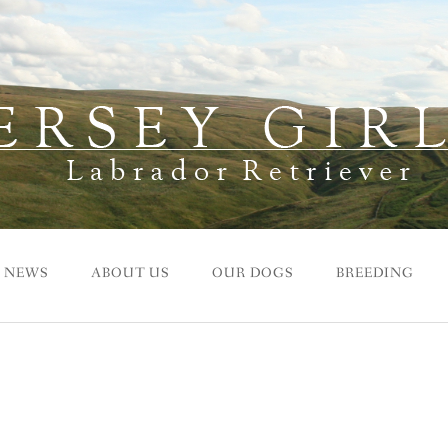
NEWS
ABOUT US
OUR DOGS
BREEDING