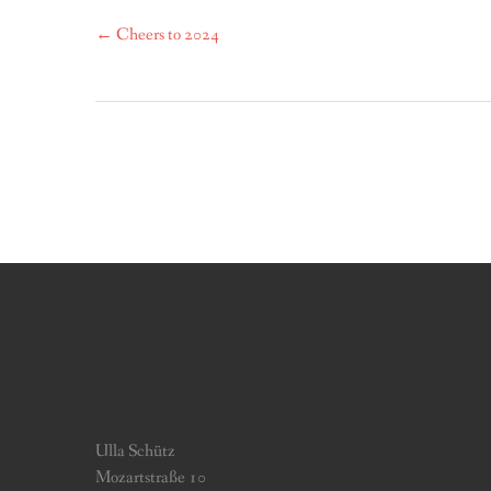
Post
←
Cheers to 2024
navigation
Ulla Schütz
Mozartstraße 10