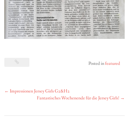
Posted in
featured
Post
←
Impressionen Jersey Girls G2&H2
navigation
Fantastisches Wochenende für die Jersey Girls!
→