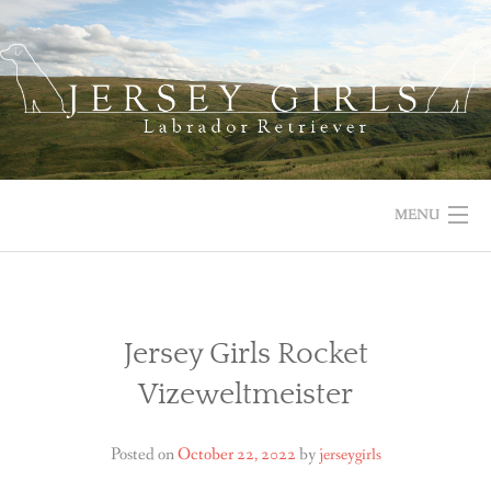
Skip
to
content
MENU
HOME
NEWS
Jersey Girls Rocket
Vizeweltmeister
ABOUT US
OUR DOGS
Posted on
October 22, 2022
by
jerseygirls