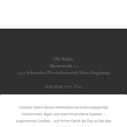
Ulla Schütz
Mozartstraße 10
2320 Schwechat (Niederösterreich, Wien Umgebung)
+43(0)699 1707 18 47
info (at) jerseygirls.at
Cookies Damit dieses Internetportal ordnungsgemäß
Impressum & Datenschutz
funktioniert, legen wir manchmal kleine Dateien –
sogenannte Cookies – auf Ihrem Gerät ab. Das ist bei den