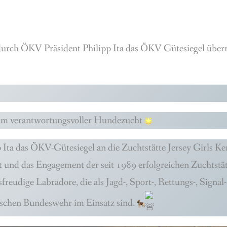
h ÖKV Präsident Philipp Ita das ÖKV Gütesiegel überrei
m verantwortungsvoller Hundezucht
 Ita das ÖKV-Gütesiegel an die Zuchtstätte Jersey Girls Ke
 und das Engagement der seit 1989 erfolgreichen Zuchtst
freudige Labradore, die als Jagd-, Sport-, Rettungs-, Sign
tschen Bundeswehr im Einsatz sind.