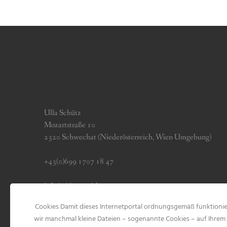
Ulla Schütz
Mozartstraße 10
2320 Schwechat (Niederösterreich, Wien Umgebung)
+43(0)699 1707 18 47
info (at) jerseygirls.at
Cookies Damit dieses Internetportal ordnungsgemäß funktionie
Impressum & Datenschutz
wir manchmal kleine Dateien – sogenannte Cookies – auf Ihrem 