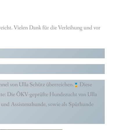
cht. Vielen Dank für die Verleihung und vor
nnel von Ulla Schütz überreichen.
Diese
ätte: Die ÖKV-geprüfte Hundezucht von Ulla
al- und Assistenzhunde, sowie als Spürhunde