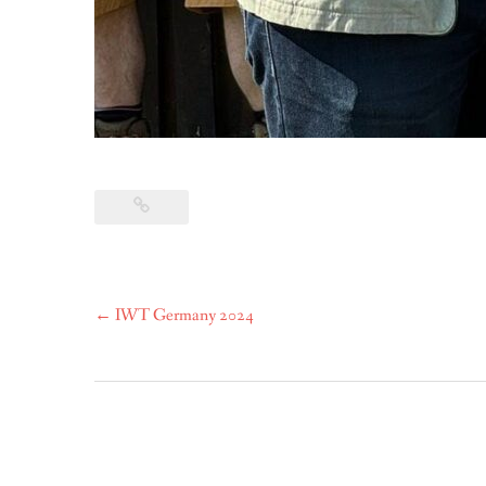
Post
←
IWT Germany 2024
navigation